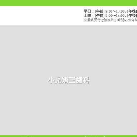
平⽇：[午前] 9:30〜13:00 / [午後] 
土曜：[午前] 9:00〜13:00 / [午後] 
※最終受付は診療終了時間の30分
小児矯正歯科