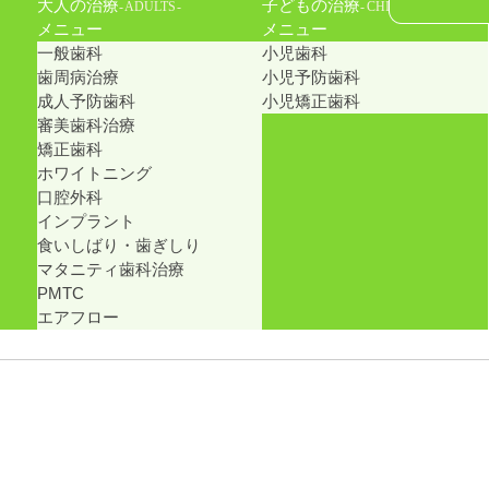
⼤⼈の治療
⼦どもの治療
ADULTS
CHILDREN
メニュー
メニュー
一般歯科
小児歯科
歯周病治療
小児予防歯科
成人予防歯科
小児矯正歯科
審美歯科治療
矯正歯科
ホワイトニング
口腔外科
インプラント
食いしばり・歯ぎしり
マタニティ歯科治療
PMTC
エアフロー