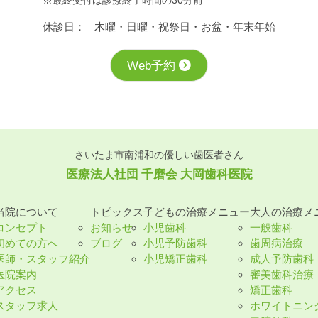
※最終受付は診療終了時間の30分前
休診日：
⽊曜・⽇曜・祝祭⽇・お盆・年末年始
Web予約
さいたま市南浦和の優しい歯医者さん
医療法⼈社団 千磨会 ⼤岡⻭科医院
当院について
トピックス
⼦どもの治療メニュー
⼤⼈の治療メ
コンセプト
お知らせ
小児歯科
一般歯科
初めての⽅へ
ブログ
小児予防歯科
歯周病治療
医師・スタッフ紹介
小児矯正歯科
成人予防歯科
医院案内
審美歯科治療
アクセス
矯正歯科
スタッフ求⼈
ホワイトニン