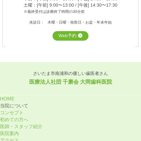
土曜：[午前] 9:00〜13:00 / [午後] 14:30〜17:30
※最終受付は診療終了時間の30分前
休診日：
⽊曜・⽇曜・祝祭⽇・お盆・年末年始
Web予約
さいたま市南浦和の優しい歯医者さん
医療法⼈社団 千磨会 ⼤岡⻭科医院
HOME
当院について
コンセプト
初めての⽅へ
医師・スタッフ紹介
医院案内
アクセス